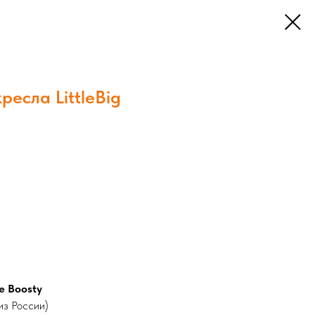
ресла LittleBig
е Boosty
из России)