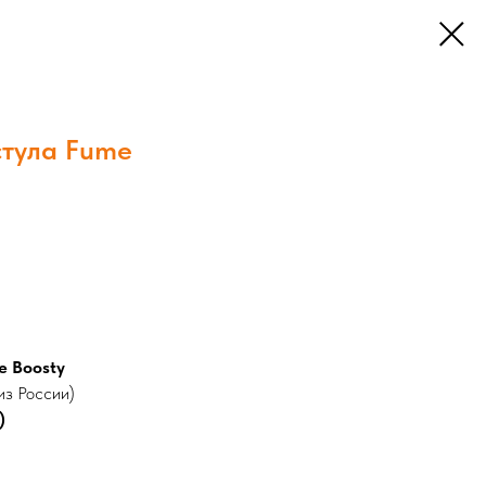
стула Fume
е Boosty
из России)
)