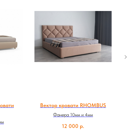
ровати
Вектор кровати RHOMBUS
Фанера 10мм и 4мм
фан
мм
12 000
р.