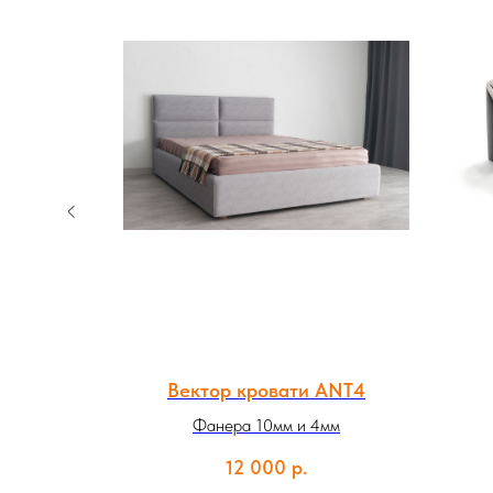
ssley
Вектор кровати ANT4
с царгами
Фанера 10мм и 4мм
12 000
р.