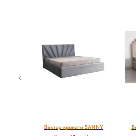
ати ANT
Вектор кровати SANNY
В