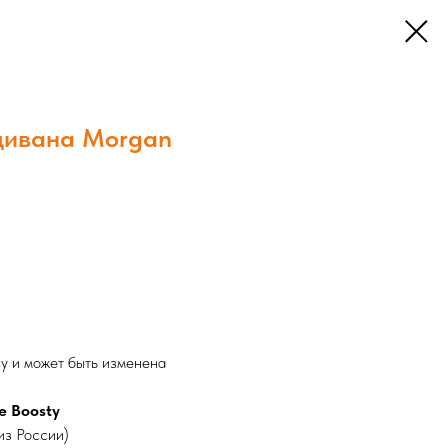
дивана Morgan
 и может быть изменена
е Boosty
из России)