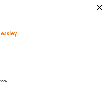
essley
аргами