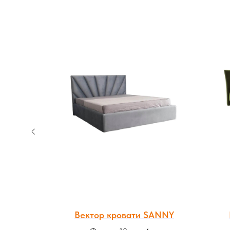
овати
Вектор кровати SANNY