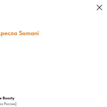
кресла Somani
е Boosty
из России)