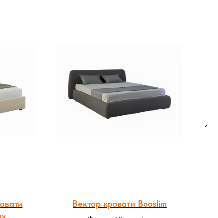
ровати
Вектор кровати Booslim
В
my