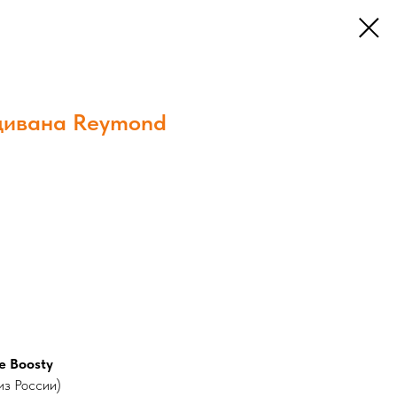
дивана Reymond
е Boosty
из России)