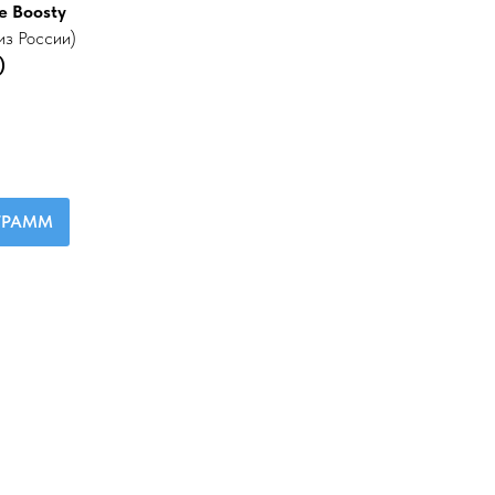
е Boosty
из России)
)
ЕГРАММ