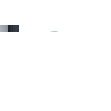
BUBI
Вектор кровати FLOU
TAORMINA высокие царги