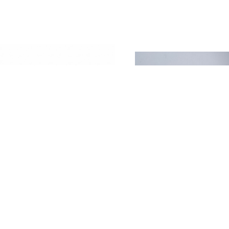
ор каркаса кровати Pillows
Вектор кровати 