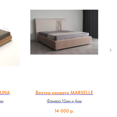
RUNA
Вектор кровати MARSELLE
Ве
мм
Фанера 10мм и 4мм
14 000
р.