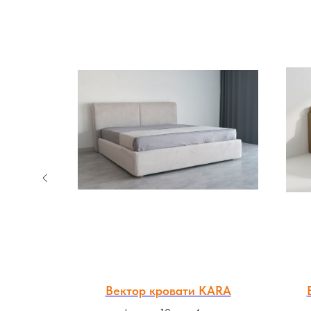
ANT4
Вектор кровати KARA