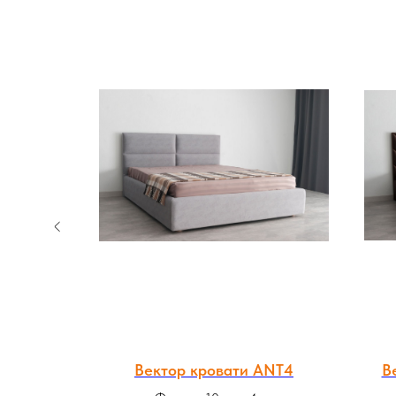
E Soft
Вектор кровати ANT4
В